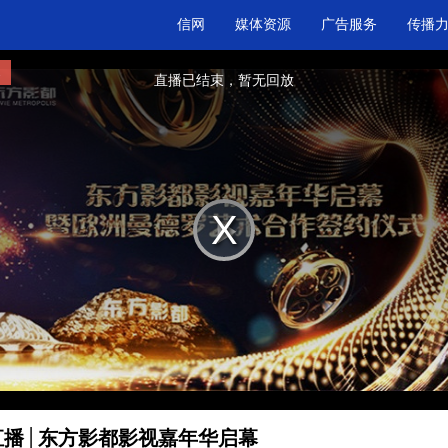
信网
媒体资源
广告服务
传播
.
直播已结束，暂无回放
Play
Video
直播│东方影都影视嘉年华启幕