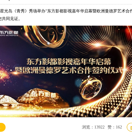
星光岛《青秀》秀场举办“东方影都影视嘉年华启幕暨欧洲曼德罗艺术合
您共同见证。
浏览：
13922
赞：
162
.