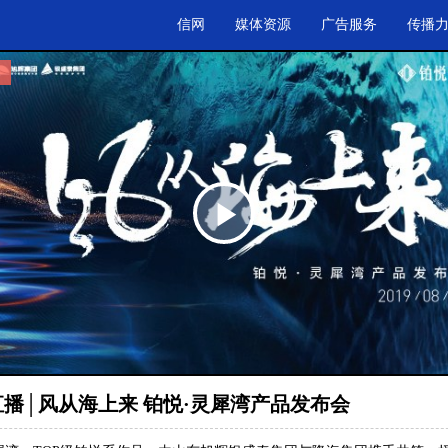
信网
媒体资源
广告服务
传播
.
Play
Video
播│风从海上来 铂悦·灵犀湾产品发布会