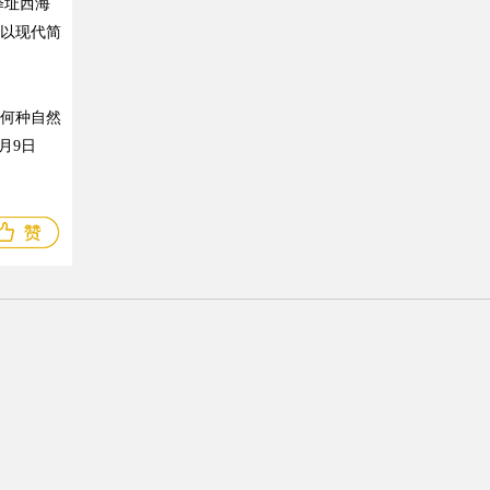
择址西海
以现代简
来何种自然
月9日