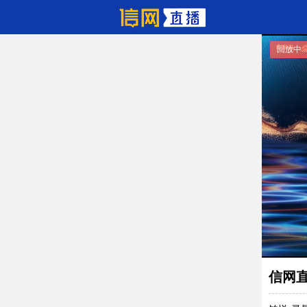
回放中..
信网直