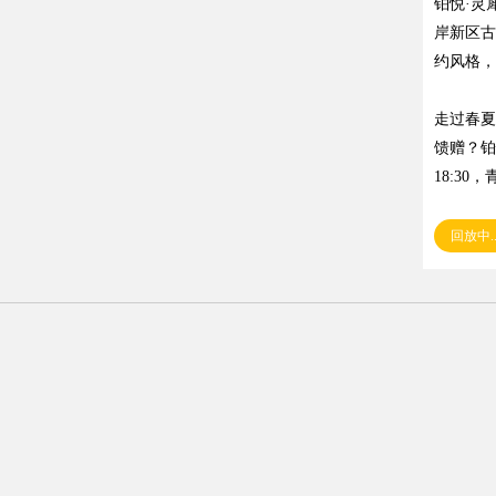
铂悦·灵
岸新区古
约风格，
走过春夏
馈赠？铂
18:3
回放中..