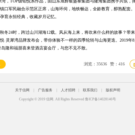
犀湾，TOP级铂悦系作品，由山东旭辉银盛泰集团与隆海集团携手共筑，
镇口军民融合示范区正席，山海环伺，地铁畅达，全龄教育，醇熟配套。
孕育永恒经典，收藏岁月记忆。
秋冬24时，跨过山川湖海12载。风从海上来，将吹来什么样的故事？带
悦·灵犀湾品牌发布会，带你体验不一样的四季轮转与山海更迭。2019年8
0，青岛隆和福朋喜来登酒店宴会厅，与您不见不散。
浏览：
35636
赞：
416
.
关于信网
|
广告服务
|
人才招聘
|
联系我们
|
版权声明
Copyright © 2019 信网. All Rights Reserved
鲁ICP备14028146号