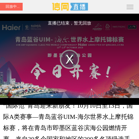
回放中...
This
is
a
直播已结束，暂无回放
modal
window.
Play
信网直播│海尔世界水上摩托锦标
Video
赛
“国际范”青岛迎来新朋友！10月10日至13日，国
际A类赛事—青岛蓝谷UIM-海尔世界水上摩托锦
标赛，将在青岛市即墨区蓝谷滨海公园燃情开