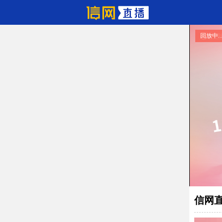
回放中..
信网直