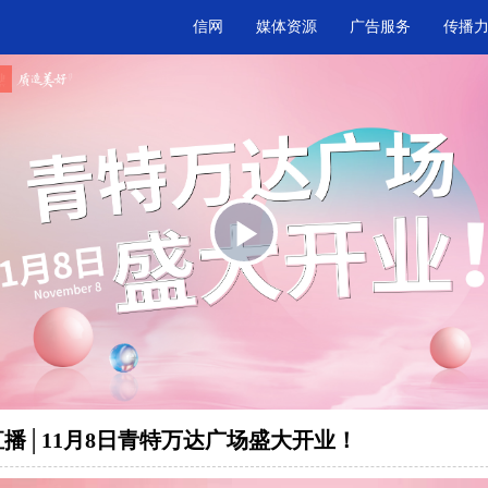
信网
媒体资源
广告服务
传播
.
Play
Video
播│11月8日青特万达广场盛大开业！