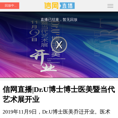
回放中...
This
is
a
直播已结束，暂无回放
modal
window.
Play
Video
信网直播|Dr.U博士博士医美暨当代
艺术展开业
2019年11月9日，Dr.U博士医美乔迁开业。医术