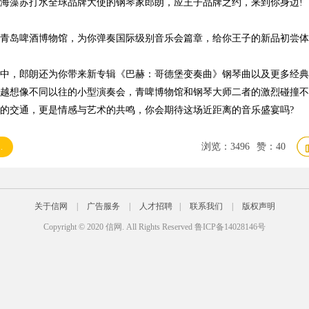
海藻苏打水全球品牌大使的钢琴家郎朗，应王子品牌之约，来到你身边!
青岛啤酒博物馆，为你弹奏国际级别音乐会篇章，给你王子的新品初尝体
中，郎朗还为你带来新专辑《巴赫：哥德堡变奏曲》钢琴曲以及更多经典
越想像不同以往的小型演奏会，青啤博物馆和钢琴大师二者的激烈碰撞不
的交通，更是情感与艺术的共鸣，你会期待这场近距离的音乐盛宴吗?
浏览：
3496
赞：
40
.
关于信网
|
广告服务
|
人才招聘
|
联系我们
|
版权声明
Copyright © 2020 信网. All Rights Reserved
鲁ICP备14028146号