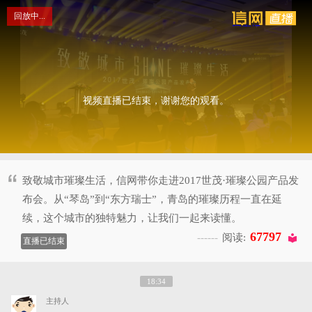
This
is
回放中...
a
modal
网直播
window.
视频直播已结束，谢谢您的观看。
致敬城市璀璨生活，信网带你走进2017世茂·璀璨公园产品发
布会。从“琴岛”到“东方瑞士”，青岛的璀璨历程一直在延
续，这个城市的独特魅力，让我们一起来读懂。
67797
阅读:
直播已结束
18:34
主持人