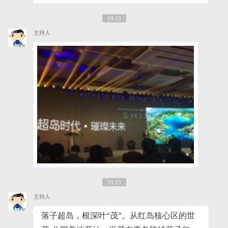
19:23
主持人
19:25
主持人
落子超岛，根深叶“茂”。从红岛核心区的世