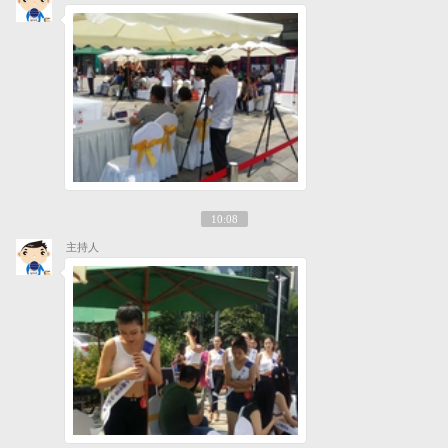
10:08
主持人