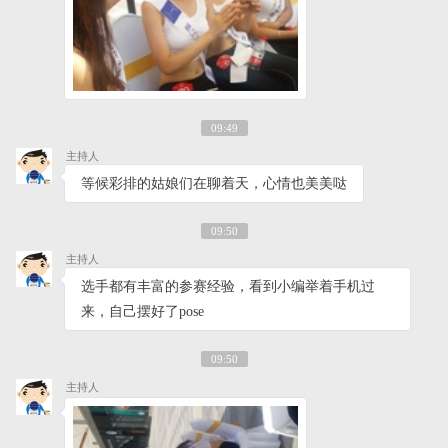
09:49
主持人
等候彩排的姑娘们在聊着天，心情也美美哒
09:50
主持人
选手都有丰富的参赛经验，看到小编举着手机过
来，自己摆好了pose
09:50
主持人