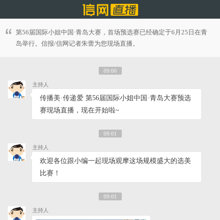
第56届国际小姐中国·青岛大赛，首场预选赛已经确定于6月25日在青
岛举行。信报/信网记者朱蕾为您现场直播。
09:00
主持人
传播美·传递爱 第56届国际小姐中国·青岛大赛预选
赛现场直播，现在开始啦~
09:01
主持人
欢迎各位跟小编一起现场观摩这场规模盛大的选美
比赛！
09:01
主持人