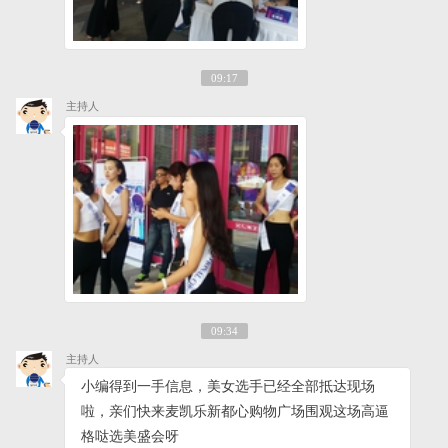
09:17
主持人
09:34
主持人
小编得到一手信息，美女选手已经全部抵达现场
啦，亲们快来麦凯乐新都心购物广场围观这场高逼
格哒选美盛会呀