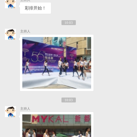
彩排开始！
10:03
主持人
10:03
主持人