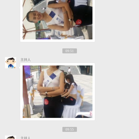
09:51
主持人
09:55
主持人