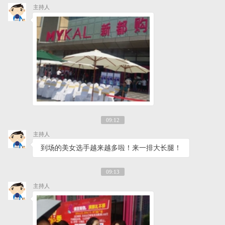
主持人
09:12
主持人
到场的美女选手越来越多啦！来一排大长腿！
09:13
主持人