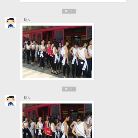
09:36
主持人
09:36
主持人