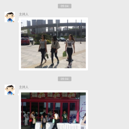
09:04
主持人
09:04
主持人