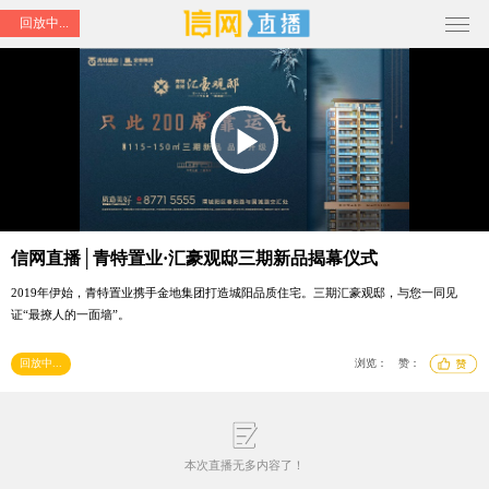
回放中...
Play
Video
信网直播│青特置业·汇豪观邸三期新品揭幕仪式
2019年伊始，青特置业携手金地集团打造城阳品质住宅。三期汇豪观邸，与您一同见
证“最撩人的一面墙”。
回放中...
浏览：
赞：
本次直播无多内容了！